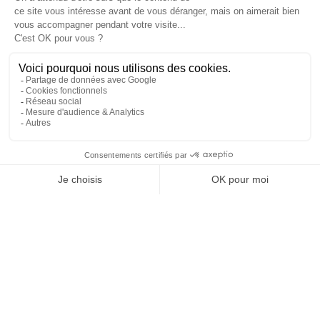
NOS CATALOGUES
MA CONFIG K-LINE
RECRUTEMENT
PRESSE
FAQ
Mentions légales et CGU
Plan du site
Politique de confidentialité
Politique de cookies
Accessibilité : non conforme
© K•LINE 2026 — Tous droits réservés
0 801 803 803
Appel gratuit