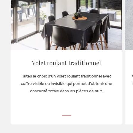
Volet roulant traditionnel
Confort d’utilisation
LE CATALOGUE
Faites le choix d’un volet roulant traditionnel avec
Télécommande radio ou pilotage à distance avec
coffre visible ou invisible qui permet d'obtenir une
l’application K•LINE Smart Home
OBTENIR LE CATALOGUE
obscurité totale dans les pièces de nuit.
EN SAVOIR PLUS SUR L'APPLICATION