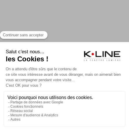
CONTACTER K-LINE
NOS CATALOGUES
MA CONFIG K-LINE
RECRUTEMENT
PRESSE
FAQ
Mentions légales et CGU
Plan du site
Politique de confidentialité
Politique de cookies
Accessibilité : non conforme
© K•LINE 2026 — Tous droits réservés
0 801 803 803
Appel gratuit